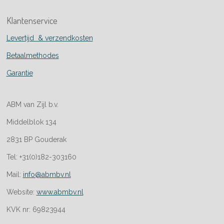
Klantenservice
Levertijd & verzendkosten
Betaalmethodes
Garantie
ABM van Zijl b.v.
Middelblok 134
2831 BP Gouderak
Tel: +31(0)182-303160
Mail:
info@abmbv.nl
Website:
www.abmbv.nl
KVK nr: 69823944