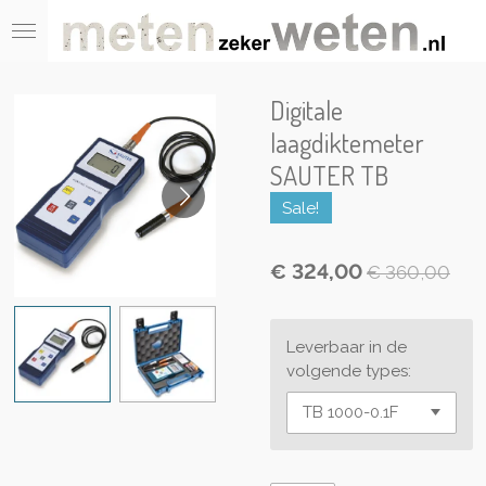
Ga
direct
naar
de
Digitale
hoofdinhoud
laagdiktemeter
SAUTER TB
Sale!
€ 324,00
€ 360,00
Leverbaar in de
volgende types: