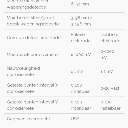
Meetbereik diameter
6-50 mm
wapeningsdetectie
Max. bereik klein/groot
3-98 mm /
bereik wapeningsdetectie
3-196 mm
Enkele
Dubbele
Corrosie detectiemethode
elektrode
elektrode
0-1000
Meetbereik corrosiemeter
± 1000 mV
mV
Nauwkeurigheid
± 1 mV
± 1 mV
corrosiemeter
Geteste punten Interval X
0-100
0-20 vast
corrosiemeter
instelbaar
Geteste punten Interval Y
0-100
0-100
corrosiemeter
instelbaar
instelbaar
Gegevensoverdracht
USB