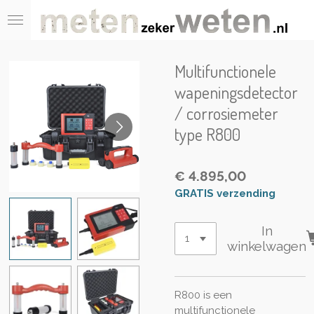
Ga
direct
naar
de
Multifunctionele
hoofdinhoud
wapeningsdetector
/ corrosiemeter
type R800
€ 4.895,00
GRATIS verzending
In
winkelwagen
R800 is een
multifunctionele