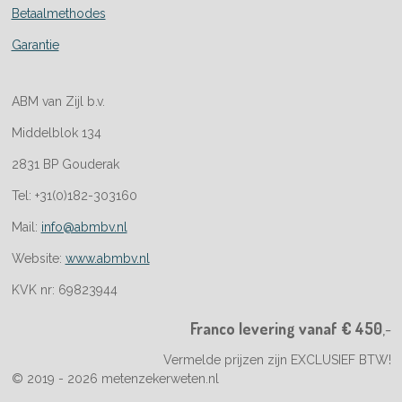
Betaalmethodes
Garantie
ABM van Zijl b.v.
Middelblok 134
2831 BP Gouderak
Tel: +31(0)182-303160
Mail:
info@abmbv.nl
Website:
www.abmbv.nl
KVK nr: 69823944
Franco levering vanaf € 450
,-
Vermelde prijzen zijn EXCLUSIEF BTW!
© 2019 - 2026 metenzekerweten.nl