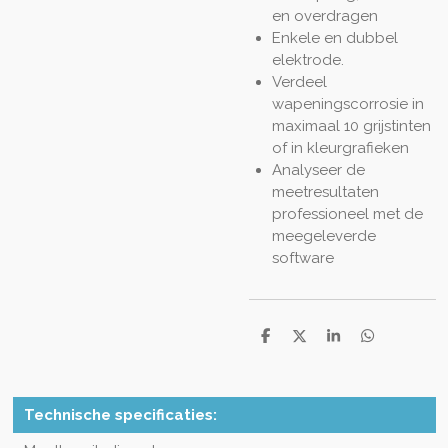
en overdragen
Enkele en dubbel
elektrode.
Verdeel
wapeningscorrosie in
maximaal 10 grijstinten
of in kleurgrafieken
Analyseer de
meetresultaten
professioneel met de
meegeleverde
software
D
D
S
D
e
e
h
e
l
e
a
l
e
l
r
e
n
e
n
Technische specificaties: